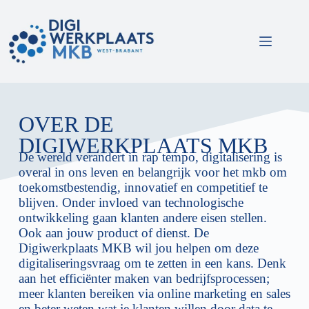
OVER DE
DIGIWERKPLAATS MKB
De wereld verandert in rap tempo, digitalisering is
overal in ons leven en belangrijk voor het mkb om
toekomstbestendig, innovatief en competitief te
blijven. Onder invloed van technologische
ontwikkeling gaan klanten andere eisen stellen.
Ook aan jouw product of dienst. De
Digiwerkplaats MKB wil jou helpen om deze
digitaliseringsvraag om te zetten in een kans. Denk
aan het efficiënter maken van bedrijfsprocessen;
meer klanten bereiken via online marketing en sales
en beter weten wat je klanten willen door data te